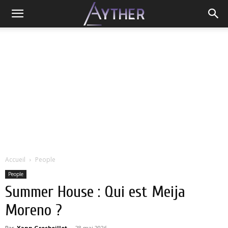
Accueil
People
People
Summer House : Qui est Meija
Moreno ?
Par
Yann Grosboillot
-
28 mai 2026