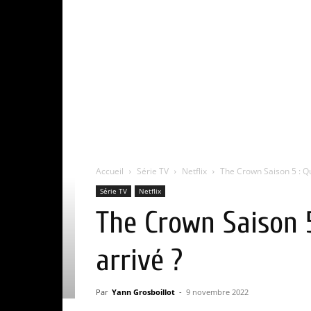
Accueil
Série TV
Netflix
The Crown Saison 5 : Qui
Série TV
Netflix
The Crown Saison 5
arrivé ?
Par
Yann Grosboillot
-
9 novembre 2022