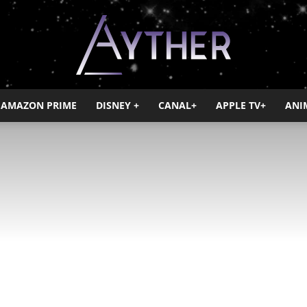
AMAZON PRIME
DISNEY +
CANAL+
APPLE TV+
ANI
Ayther