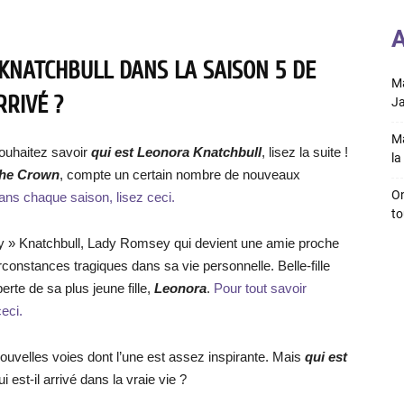
A
KNATCHBULL DANS LA SAISON 5 DE
Ma
RRIVÉ ?
Ja
Ma
ouhaitez savoir
qui est Leonora Knatchbull
, lisez la suite !
la 
 The Crown
, compte un certain nombre de nouveaux
On
ans chaque saison, lisez ceci.
to
ny » Knatchbull, Lady Romsey qui devient une amie proche
rconstances tragiques dans sa vie personnelle. Belle-fille
perte de sa plus jeune fille,
Leonora
.
Pour tout savoir
eci.
 nouvelles voies dont l’une est assez inspirante. Mais
qui est
ui est-il arrivé dans la vraie vie ?