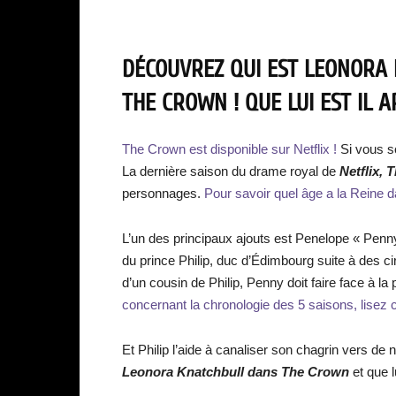
DÉCOUVREZ QUI EST LEONORA 
THE CROWN ! QUE LUI EST IL A
The Crown est disponible sur Netflix !
Si vous s
La dernière saison du drame royal de
Netflix,
personnages.
Pour savoir quel âge a la Reine d
L’un des principaux ajouts est Penelope « Pen
du prince Philip, duc d’Édimbourg suite à des ci
d’un cousin de Philip, Penny doit faire face à la 
concernant la chronologie des 5 saisons, lisez c
Et Philip l’aide à canaliser son chagrin vers de
Leonora Knatchbull dans The Crown
et que l