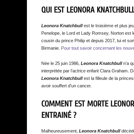
QUI EST LEONORA KNATCHBULL
Leonora Knatchbull
est le troisième et plus j
Penelope, le Lord et Lady Romsey. Norton est le p
cousin du prince Philip et depuis 2017, lui et 
Birmanie.
Pour tout savoir concernant les nouve
Née le 25 juin 1986,
Leonora Knatchbull
n’a qu
interprétée par l’actrice enfant Clara Graham. D
Leonora Knatchbull
est la filleule de la princ
avoir souffert d’un cancer.
COMMENT EST MORTE LEONORA 
ENTRAINÉ ?
Malheureusement,
Leonora Knatchbull
décède