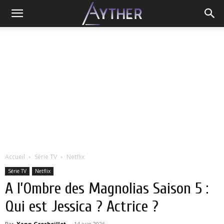
Accueil
Série TV
Netflix
Série TV
Netflix
A l’Ombre des Magnolias Saison 5 :
Qui est Jessica ? Actrice ?
Par
Yann Grosboillot
-
14 juin 2026