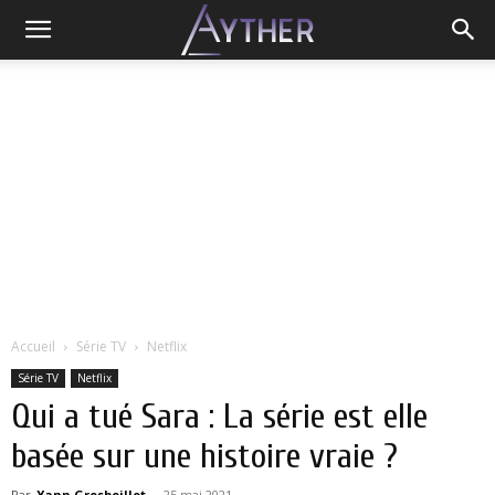
Accueil
Série TV
Netflix
Série TV
Netflix
Qui a tué Sara : La série est elle
basée sur une histoire vraie ?
Par
Yann Grosboillot
-
25 mai 2021