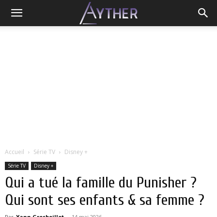
Accueil
Série TV
Disney +
Série TV
Disney +
Qui a tué la famille du Punisher ?
Qui sont ses enfants & sa femme ?
Par
Yann Grosboillot
-
14 mai 2026