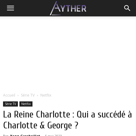
Accueil
Série TV
Netflix
Série TV
Netflix
La Reine Charlotte : Qui a succédé à
Charlotte & George ?
Par
Yann Grosboillot
-
5 mai 2023