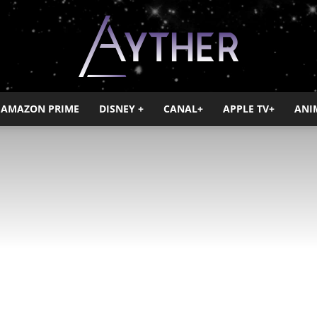
AMAZON PRIME
DISNEY +
CANAL+
APPLE TV+
ANI
Ayther