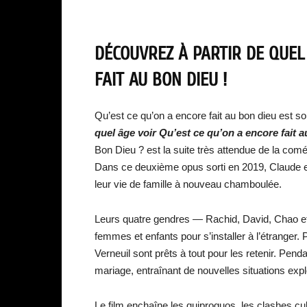
DÉCOUVREZ À PARTIR DE QUEL
FAIT AU BON DIEU !
Qu’est ce qu’on a encore fait au bon dieu est s
quel âge voir Qu’est ce qu’on a encore fait 
Bon Dieu ? est la suite très attendue de la com
Dans ce deuxième opus sorti en 2019, Claude et
leur vie de famille à nouveau chamboulée.
Leurs quatre gendres — Rachid, David, Chao et
femmes et enfants pour s’installer à l’étranger. P
Verneuil sont prêts à tout pour les retenir. Pen
mariage, entraînant de nouvelles situations exp
Le film enchaîne les quiproquos, les clashes cult