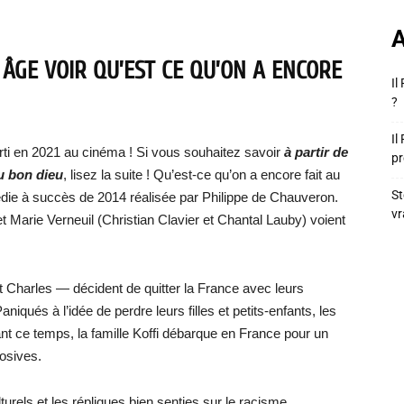
A
 ÂGE VOIR QU’EST CE QU’ON A ENCORE
Il
?
Il
orti en 2021 au cinéma ! Si vous souhaitez savoir
à partir de
pr
au bon dieu
, lisez la suite ! Qu’est-ce qu’on a encore fait au
St
édie à succès de 2014 réalisée par Philippe de Chauveron.
vr
 Marie Verneuil (Christian Clavier et Chantal Lauby) voient
 Charles — décident de quitter la France avec leurs
aniqués à l’idée de perdre leurs filles et petits-enfants, les
dant ce temps, la famille Koffi débarque en France pour un
losives.
urels et les répliques bien senties sur le racisme,