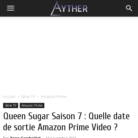
Accueil
Série TV
Amazon Prime
Série TV
Amazon Prime
Queen Sugar Saison 7 : Quelle date
de sortie Amazon Prime Video ?
Par
Yann Grosboillot
-
17 novembre 2021