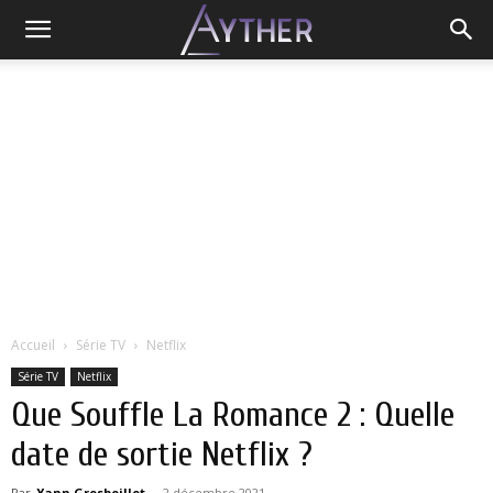
Accueil
Série TV
Netflix
Série TV
Netflix
Que Souffle La Romance 2 : Quelle
date de sortie Netflix ?
Par
Yann Grosboillot
-
2 décembre 2021