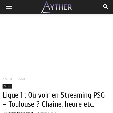
Accueil
Sport
Sport
Ligue 1 : Où voir en Streaming PSG
– Toulouse ? Chaine, heure etc.
Par
Yann Grosboillot
-
4 février 2023