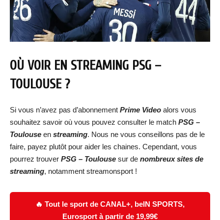
OÙ VOIR EN STREAMING
PSG –
TOULOUSE
?
Si vous n’avez pas d’abonnement
Prime Video
alors vous
souhaitez savoir où vous pouvez consulter le match
PSG –
Toulouse
en
streaming
. Nous ne vous conseillons pas de le
faire, payez plutôt pour aider les chaines. Cependant, vous
pourrez trouver
PSG – Toulouse
sur de
nombreux sites de
streaming
, notamment streamonsport !
🔥 Tout le sport de CANAL+, beIN SPORTS,
Eurosport à partir de 19,99€