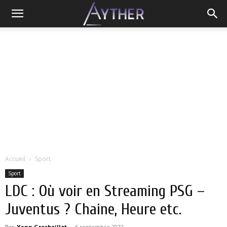
Accueil
Sport
Sport
LDC : Où voir en Streaming PSG –
Juventus ? Chaine, Heure etc.
Par
Yann Grosboillot
-
6 septembre 2022