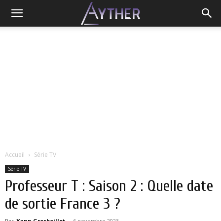
Accueil
Série TV
Série TV
Professeur T : Saison 2 : Quelle date
de sortie France 3 ?
Par
Yann Grosboillot
-
6 novembre 2023