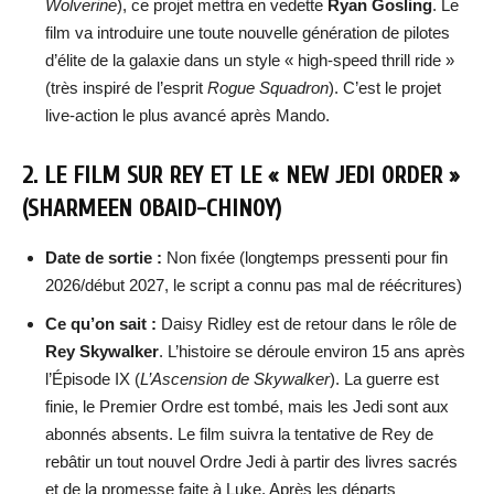
Wolverine
), ce projet mettra en vedette
Ryan Gosling
. Le
film va introduire une toute nouvelle génération de pilotes
d’élite de la galaxie dans un style « high-speed thrill ride »
(très inspiré de l’esprit
Rogue Squadron
). C’est le projet
live-action le plus avancé après Mando.
2. LE FILM SUR REY ET LE « NEW JEDI ORDER »
(SHARMEEN OBAID-CHINOY)
Date de sortie :
Non fixée (longtemps pressenti pour fin
2026/début 2027, le script a connu pas mal de réécritures)
Ce qu’on sait :
Daisy Ridley est de retour dans le rôle de
Rey Skywalker
. L’histoire se déroule environ 15 ans après
l’Épisode IX (
L’Ascension de Skywalker
). La guerre est
finie, le Premier Ordre est tombé, mais les Jedi sont aux
abonnés absents. Le film suivra la tentative de Rey de
rebâtir un tout nouvel Ordre Jedi à partir des livres sacrés
et de la promesse faite à Luke. Après les départs