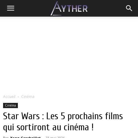
Accueil
Cinéma
Cinéma
Star Wars : Les 5 prochains films
qui sortiront au cinéma !
Par
Yann Grosboillot
-
23 mai 2026