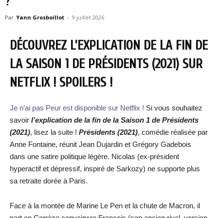
?
Par
Yann Grosboillot
-
9 juillet 2026
DÉCOUVREZ L’EXPLICATION DE LA FIN DE
LA SAISON 1 DE PRÉSIDENTS (2021) SUR
NETFLIX ! SPOILERS !
Je n’ai pas Peur est disponible sur Netflix !
Si vous souhaitez
savoir
l’explication de la fin de la Saison 1 de Présidents
(2021)
, lisez la suite !
Présidents (2021)
, comédie réalisée par
Anne Fontaine, réunit Jean Dujardin et Grégory Gadebois
dans une satire politique légère. Nicolas (ex-président
hyperactif et dépressif, inspiré de Sarkozy) ne supporte plus
sa retraite dorée à Paris.
Face à la montée de Marine Le Pen et la chute de Macron, il
part en Corrèze convaincre François (son ancien rival, version