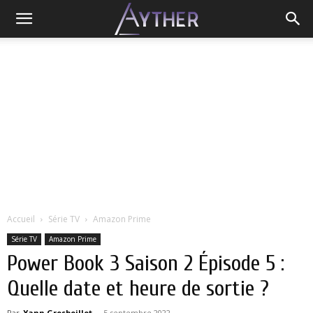
Accueil
Série TV
Amazon Prime
Série TV
Amazon Prime
Power Book 3 Saison 2 Épisode 5 :
Quelle date et heure de sortie ?
Par
Yann Grosboillot
-
5 septembre 2022