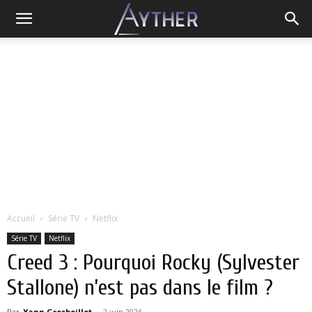
Accueil
Série TV
Netflix
Série TV
Netflix
Creed 3 : Pourquoi Rocky (Sylvester
Stallone) n’est pas dans le film ?
Par
Yann Grosboillot
-
2 juin 2026