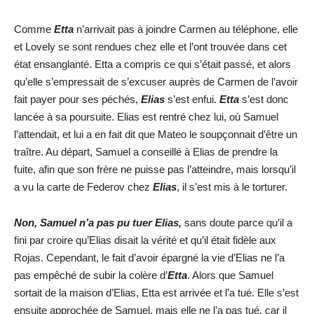
Comme
Etta
n’arrivait pas à joindre Carmen au téléphone, elle
et Lovely se sont rendues chez elle et l’ont trouvée dans cet
état ensanglanté. Etta a compris ce qui s’était passé, et alors
qu’elle s’empressait de s’excuser auprès de Carmen de l’avoir
fait payer pour ses péchés,
Elias
s’est enfui.
Etta
s’est donc
lancée à sa poursuite. Elias est rentré chez lui, où Samuel
l’attendait, et lui a en fait dit que Mateo le soupçonnait d’être un
traître. Au départ, Samuel a conseillé à Elias de prendre la
fuite, afin que son frère ne puisse pas l’atteindre, mais lorsqu’il
a vu la carte de Federov chez
Elias
, il s’est mis à le torturer.
Non, Samuel n’a pas pu tuer Elias,
sans doute parce qu’il a
fini par croire qu’Elias disait la vérité et qu’il était fidèle aux
Rojas. Cependant, le fait d’avoir épargné la vie d’Elias ne l’a
pas empêché de subir la colère d’
Etta
. Alors que Samuel
sortait de la maison d’Elias, Etta est arrivée et l’a tué. Elle s’est
ensuite approchée de Samuel, mais elle ne l’a pas tué, car il