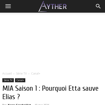
Accueil
Série TV
Canal+
Série TV
Canal+
MIA Saison 1 : Pourquoi Etta sauve
Elias ?
Par
Yann Grosboillot
-
10 mai 2026