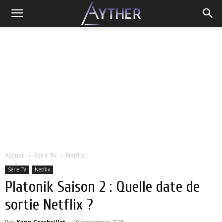
Accueil
Série TV
Netflix
Série TV
Netflix
Platonik Saison 2 : Quelle date de
sortie Netflix ?
Par
Yann Grosboillot
-
19 septembre 2025