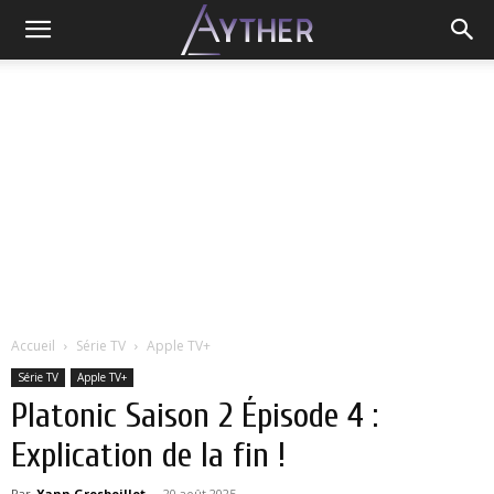
Accueil
Série TV
Apple TV+
Série TV
Apple TV+
Platonic Saison 2 Épisode 4 :
Explication de la fin !
Par
Yann Grosboillot
-
20 août 2025