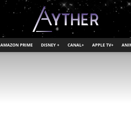
AMAZON PRIME
DISNEY +
CANAL+
APPLE TV+
ANI
Ayther