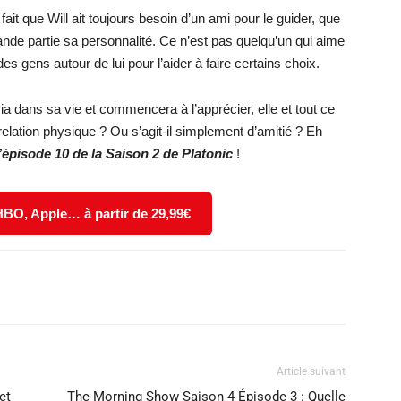
 fait que Will ait toujours besoin d’un ami pour le guider, que
ande partie sa personnalité. Ce n’est pas quelqu’un qui aime
es gens autour de lui pour l’aider à faire certains choix.
via dans sa vie et commencera à l’apprécier, elle et tout ce
ne relation physique ? Ou s’agit-il simplement d’amitié ? Eh
l’épisode 10 de la Saison 2
de Platonic
!
 HBO, Apple… à partir de 29,99€
X
WhatsApp
Email
Article suivant
et
The Morning Show Saison 4 Épisode 3 : Quelle