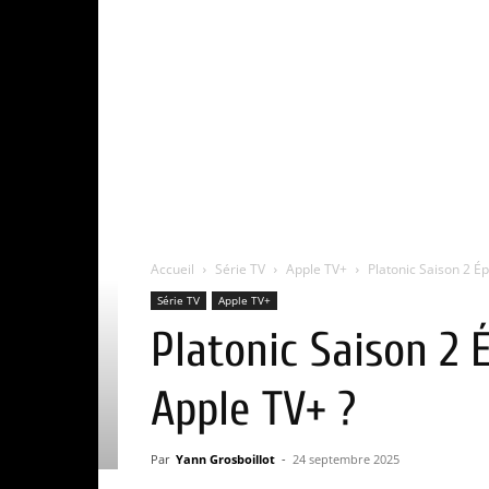
Accueil
Série TV
Apple TV+
Platonic Saison 2 Ép
Série TV
Apple TV+
Platonic Saison 2 É
Apple TV+ ?
Par
Yann Grosboillot
-
24 septembre 2025