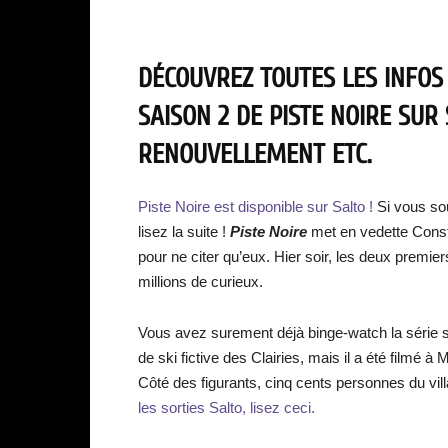
DÉCOUVREZ TOUTES LES INFOS
SAISON 2 DE PISTE NOIRE SUR 
RENOUVELLEMENT ETC.
Piste Noire est disponible sur Salto !
Si vous sou
lisez la suite !
Piste Noire
met en vedette Cons
pour ne citer qu’eux. Hier soir, les deux premier
millions de curieux.
Vous avez surement déjà binge-watch la série 
de ski fictive des Clairies, mais il a été filmé
Côté des figurants, cinq cents personnes du vill
les sorties Salto, lisez ceci.