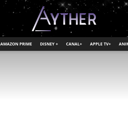
AMAZON PRIME
DISNEY +
CANAL+
APPLE TV+
ANI
Ayther