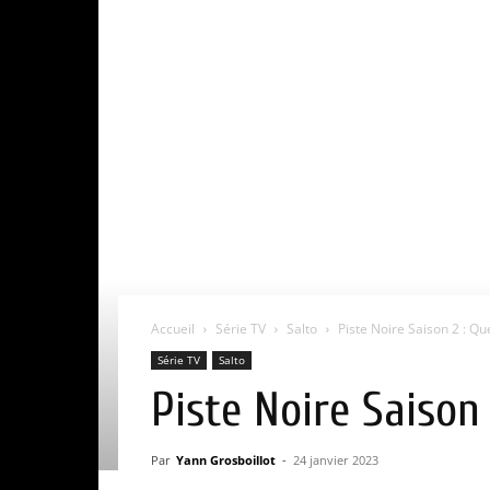
Accueil
Série TV
Salto
Piste Noire Saison 2 : Que
Série TV
Salto
Piste Noire Saison 
Par
Yann Grosboillot
-
24 janvier 2023