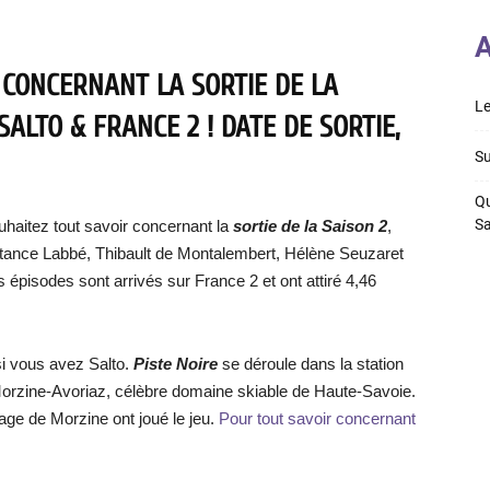
A
 CONCERNANT LA SORTIE DE LA
Le
SALTO & FRANCE 2 ! DATE DE SORTIE,
Su
Qu
S
haitez tout savoir concernant la
sortie de la Saison 2
,
tance Labbé, Thibault de Montalembert, Hélène Seuzaret
s épisodes sont arrivés sur France 2 et ont attiré 4,46
si vous avez Salto.
Piste Noire
se déroule dans la station
 à Morzine-Avoriaz, célèbre domaine skiable de Haute-Savoie.
age de Morzine ont joué le jeu.
Pour tout savoir concernant