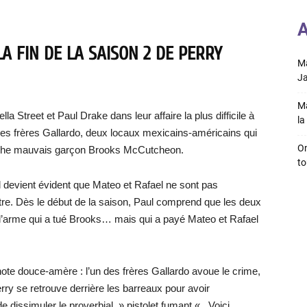
A
LA FIN DE LA SAISON 2 DE PERRY
Ma
Ja
Ma
lla Street et Paul Drake dans leur affaire la plus difficile à
la 
e les frères Gallardo, deux locaux mexicains-américains qui
On
riche mauvais garçon Brooks McCutcheon.
to
l devient évident que Mateo et Rafael ne sont pas
tre. Dès le début de la saison, Paul comprend que les deux
e l’arme qui a tué Brooks… mais qui a payé Mateo et Rafael
te douce-amère : l’un des frères Gallardo avoue le crime,
rry se retrouve derrière les barreaux pour avoir
 dissimuler le proverbial » pistolet fumant « . Voici