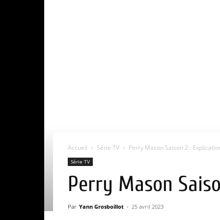
Accueil
Série TV
Perry Mason Saison 2 : Explication 
Série TV
Perry Mason Saison 
Par
Yann Grosboillot
-
25 avril 2023