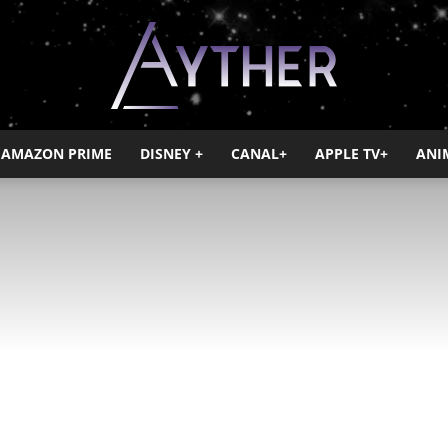
AMAZON PRIME
DISNEY +
CANAL+
APPLE TV+
ANI
Ayther