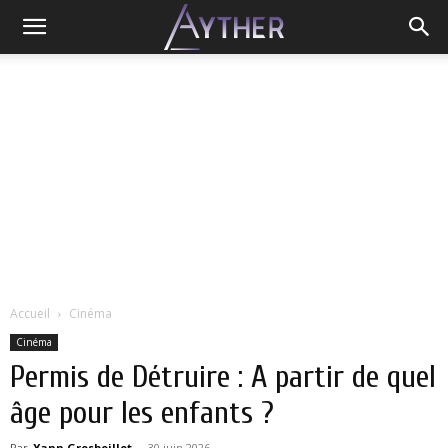
Accueil
Cinéma
Cinéma
Permis de Détruire : A partir de quel
âge pour les enfants ?
Par
Yann Grosboillot
-
30 juin 2026