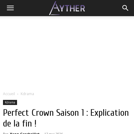
Accueil
Kdrama
Kdrama
Perfect Crown Saison 1 : Explication
de la fin !
Par
Yann Grosboillot
-
17 mai 2026