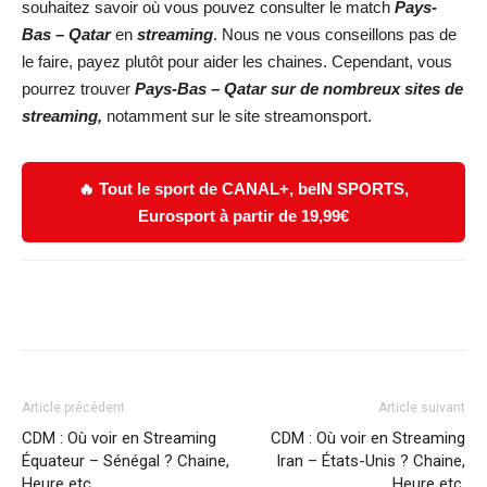
souhaitez savoir où vous pouvez consulter le match
Pays-
Bas – Qatar
en
streaming
. Nous ne vous conseillons pas de
le faire, payez plutôt pour aider les chaines. Cependant, vous
pourrez trouver
Pays-Bas – Qatar
s
ur de nombreux sites de
streaming,
notamment sur le site streamonsport.
🔥 Tout le sport de CANAL+, beIN SPORTS,
Eurosport à partir de 19,99€
Facebook
X
WhatsApp
Email
Article précédent
Article suivant
CDM : Où voir en Streaming
CDM : Où voir en Streaming
Équateur – Sénégal ? Chaine,
Iran – États-Unis ? Chaine,
Heure etc.
Heure etc.