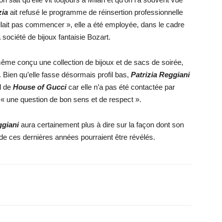
zia
ait refusé le programme de réinsertion professionnelle
n’allait pas commencer », elle a été employée, dans le cadre
 société de bijoux fantaisie Bozart.
 même conçu une collection de bijoux et de sacs de soirée,
x. Bien qu’elle fasse désormais profil bas,
Patrizia Reggiani
d de
House of Gucci
car elle n’a pas été contactée par
t « une question de bon sens et de respect ».
ggiani
aura certainement plus à dire sur la façon dont son
e de ces dernières années pourraient être révélés.
X
WhatsApp
Email