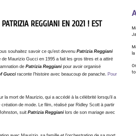
A
PATRIZIA REGGIANI EN 2021 ! EST
Ma
Ja
Ma
ous souhaitez savoir ce qu’est devenu
Patrizia Reggiani
la 
re de Maurizio Gucci en 1995 a fait les gros titres et a attiré
On
ondamnation de
Patrizia Reggiani
pour avoir organisé
to
f Gucci
raconte l’histoire avec beaucoup de panache.
Pour
 la mort de Maurizio, qui a accédé à la célébrité lorsqu’il a
e création de mode. Le film, réalisé par Ridley Scott à partir
Johnston, suit
Patrizia Reggiani
lors de son mariage avec
ion avec Maurizio, sa famille et l’orchestration de sa mort