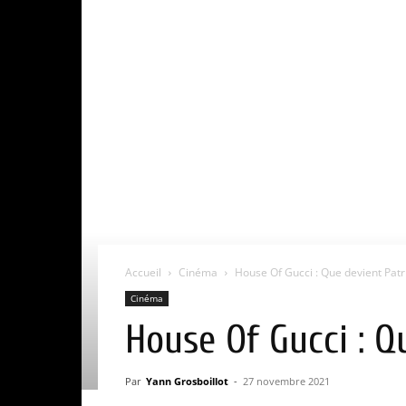
Accueil
Cinéma
House Of Gucci : Que devient Patri
Cinéma
House Of Gucci : Q
Par
Yann Grosboillot
-
27 novembre 2021