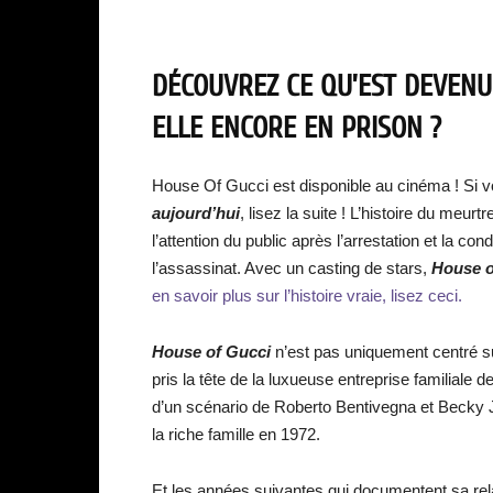
DÉCOUVREZ CE QU’EST DEVENU 
ELLE ENCORE EN PRISON ?
House Of Gucci est disponible au cinéma ! Si v
aujourd’hui
, lisez la suite ! L’histoire du meurt
l’attention du public après l’arrestation et la c
l’assassinat. Avec un casting de stars,
House o
en savoir plus sur l’histoire vraie, lisez ceci.
House of Gucci
n’est pas uniquement centré sur
pris la tête de la luxueuse entreprise familiale d
d’un scénario de Roberto Bentivegna et Becky 
la riche famille en 1972.
Et les années suivantes qui documentent sa relat