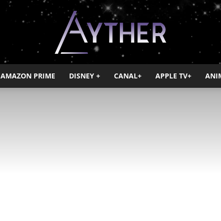
AMAZON PRIME
DISNEY +
CANAL+
APPLE TV+
ANI
Ayther