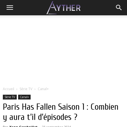
Accueil
Série TV
Canal+
Série TV
Canal+
Paris Has Fallen Saison 1 : Combien
y aura t’il d’épisodes ?
Par
Yann Grosboillot
-
23 septembre 2024