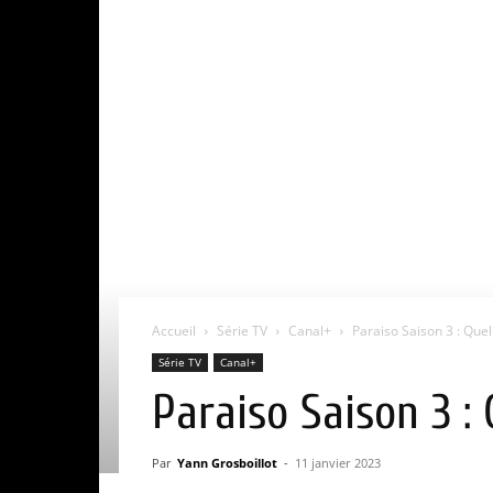
Accueil
Série TV
Canal+
Paraiso Saison 3 : Quel
Série TV
Canal+
Paraiso Saison 3 : 
Par
Yann Grosboillot
-
11 janvier 2023