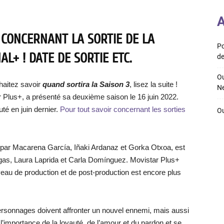
A
 CONCERNANT LA SORTIE DE LA
Po
L+ ! DATE DE SORTIE ETC.
de
Ou
haitez savoir
quand sortira la Saison 3
, lisez la suite !
Ne
ar Plus+, a présenté sa deuxième saison le 16 juin 2022.
té en juin dernier.
Pour tout savoir concernant les sorties
Ou
on par Macarena García, Iñaki Ardanaz et Gorka Otxoa, est
rgas, Laura Laprida et Carla Domínguez. Movistar Plus+
iveau de production et de post-production est encore plus
rsonnages doivent affronter un nouvel ennemi, mais aussi
’importance de la loyauté, de l’amour et du pardon et se