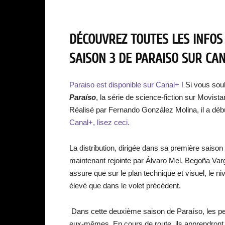
DÉCOUVREZ TOUTES LES INFOS
SAISON 3 DE PARAISO SUR CANA
Paraiso est disponible sur Canal+ !
Si vous sou
Paraíso
, la série de science-fiction sur Movist
Réalisé par Fernando González Molina, il a débu
Canal+, lisez ceci.
La distribution, dirigée dans sa première sais
maintenant rejointe par Álvaro Mel, Begoña Va
assure que sur le plan technique et visuel, le n
élevé que dans le volet précédent.
Dans cette deuxième saison de Paraíso, les pe
eux-mêmes. En cours de route, ils apprendront l