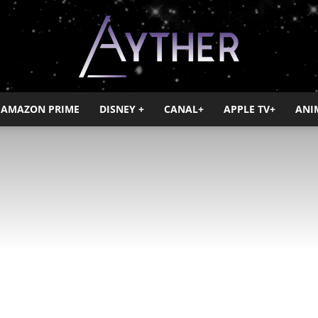
AMAZON PRIME
DISNEY +
CANAL+
APPLE TV+
ANI
Ayther