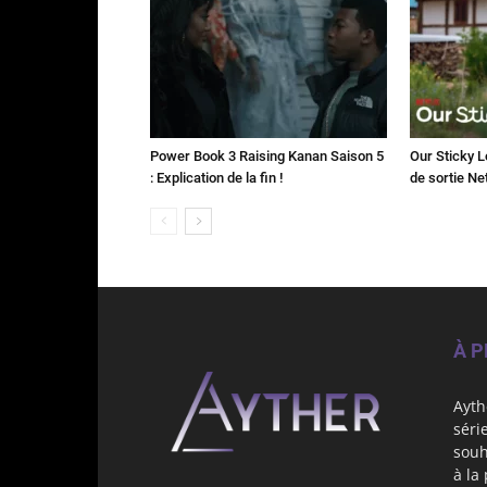
Power Book 3 Raising Kanan Saison 5
Our Sticky L
: Explication de la fin !
de sortie Net
À 
Ayth
séri
souh
à la