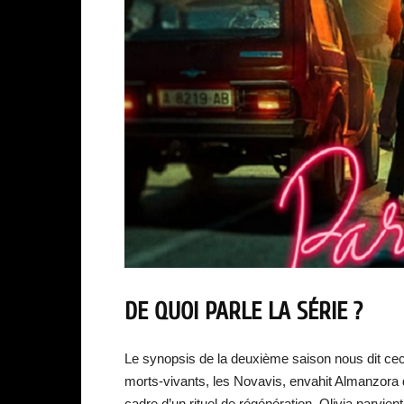
DE QUOI PARLE LA SÉRIE ?
Le synopsis de la deuxième saison nous dit cec
morts-vivants, les Novavis, envahit Almanzora de
cadre d’un rituel de régénération. Olivia parvient