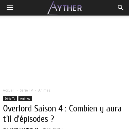
Accueil
Série TV
Animes
Série TV
Animes
Overlord Saison 4 : Combien y aura
t’il d’épisodes ?
Par
Yann Grosboillot
-
19 juillet 2022