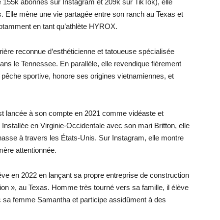
e 155k abonnés sur Instagram et 209k sur TikTok), elle
. Elle mène une vie partagée entre son ranch au Texas et
notamment en tant qu’athlète HYROX.
rière reconnue d’esthéticienne et tatoueuse spécialisée
ns le Tennessee. En parallèle, elle revendique fièrement
 pêche sportive, honore ses origines vietnamiennes, et
est lancée à son compte en 2021 comme vidéaste et
stallée en Virginie-Occidentale avec son mari Britton, elle
sse à travers les États-Unis. Sur Instagram, elle montre
mère attentionnée.
 rêve en 2022 en lançant sa propre entreprise de construction
on », au Texas. Homme très tourné vers sa famille, il élève
vec sa femme Samantha et participe assidûment à des