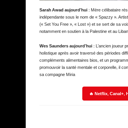
Sarah Awad
aujourd’hui
: Mère célibataire ré
indépendante sous le nom de « Spazzy ». Artiste
(« Set You Free », « Lost ») et se sert de sa vo
notamment en soutien à la Palestine et au Liba
Wes Saunders
aujourd’hui
: L’ancien joueur p
holistique après avoir traversé des périodes dif
compléments alimentaires bios, et un programm
promouvoir la santé mentale et corporelle, il co
sa compagne Miria
🔥 Netflix, Canal+,
Facebook
Partager