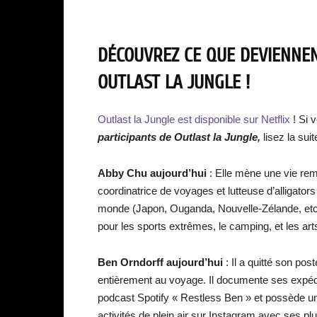
DÉCOUVREZ CE QUE DEVIENNEN
OUTLAST LA JUNGLE !
Outlast la Jungle est disponible sur Netflix
! Si 
participants de Outlast la Jungle,
lisez la suit
Abby Chu aujourd’hui
: Elle mène une vie rem
coordinatrice de voyages et lutteuse d’alligators 
monde (Japon, Ouganda, Nouvelle-Zélande, etc.)
pour les sports extrêmes, le camping, et les art
Ben Orndorff
aujourd’hui
: Il a quitté son pos
entièrement au voyage. Il documente ses expédi
podcast Spotify « Restless Ben » et possède une
activités de plein air sur Instagram avec ses p