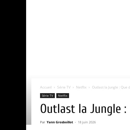
Accueil
Série TV
Netflix
Outlast la Jungle : Que 
Série TV
Netflix
Outlast la Jungle 
Par
Yann Grosboillot
-
18 juin 2026