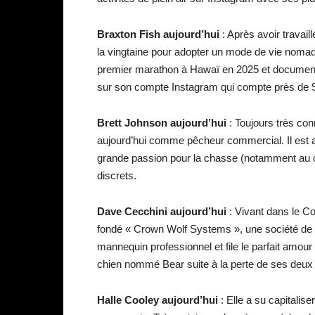
Braxton Fish
aujourd’hui
: Après avoir travaill
la vingtaine pour adopter un mode de vie nomade
premier marathon à Hawaï en 2025 et document
sur son compte Instagram qui compte près de 
Brett Johnson
aujourd’hui
: Toujours très conn
aujourd’hui comme pêcheur commercial. Il est au
grande passion pour la chasse (notamment au ca
discrets.
Dave Cecchini
aujourd’hui
: Vivant dans le Co
fondé « Crown Wolf Systems », une société de co
mannequin professionnel et file le parfait amo
chien nommé Bear suite à la perte de ses deux
Halle Cooley
aujourd’hui
: Elle a su capitalis