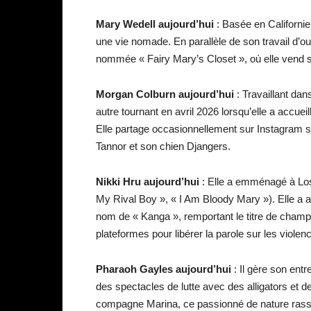
Mary Wedell
aujourd’hui
: Basée en Californie
une vie nomade. En parallèle de son travail d’ou
nommée « Fairy Mary’s Closet », où elle vend s
Morgan Colburn
aujourd’hui
: Travaillant dans
autre tournant en avril 2026 lorsqu’elle a accue
Elle partage occasionnellement sur Instagram s
Tannor et son chien Djangers.
Nikki Hru
aujourd’hui
: Elle a emménagé à Los 
My Rival Boy », « I Am Bloody Mary »). Elle a a
nom de « Kanga », remportant le titre de champi
plateformes pour libérer la parole sur les violen
Pharaoh Gayles
aujourd’hui
: Il gère son ent
des spectacles de lutte avec des alligators et 
compagne Marina, ce passionné de nature rassem