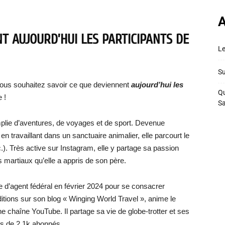
A
T AUJOURD’HUI LES PARTICIPANTS DE
Le
Su
vous souhaitez savoir ce que deviennent
aujourd’hui les
Qu
e !
S
plie d’aventures, de voyages et de sport. Devenue
en travaillant dans un sanctuaire animalier, elle parcourt le
. Très active sur Instagram, elle y partage sa passion
s martiaux qu’elle a appris de son père.
te d’agent fédéral en février 2024 pour se consacrer
tions sur son blog « Winging World Travel », anime le
 chaîne YouTube. Il partage sa vie de globe-trotter et ses
lus de 2,1k abonnés.