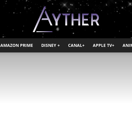
AMAZON PRIME
DISNEY +
CANAL+
APPLE TV+
ANI
Ayther