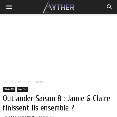
Accueil
Série TV
Netflix
Série TV
Netflix
Outlander Saison 8 : Jamie & Claire
finissent ils ensemble ?
Par
Yann Grosboillot
-
12 mai 2026