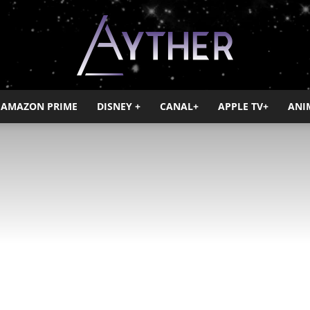
AMAZON PRIME
DISNEY +
CANAL+
APPLE TV+
ANI
Ayther