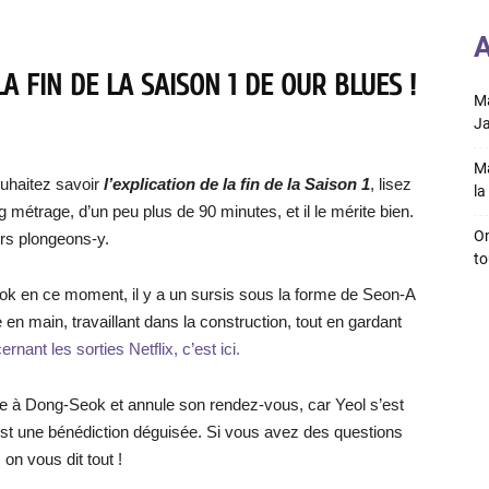
A
A FIN DE LA SAISON 1 DE OUR BLUES !
Ma
Ja
Ma
uhaitez savoir
l’explication de la fin de la Saison 1
, lisez
la 
g métrage, d’un peu plus de 90 minutes, et il le mérite bien.
On
ors plongeons-y.
to
k en ce moment, il y a un sursis sous la forme de Seon-A
ie en main, travaillant dans la construction, tout en gardant
rnant les sorties Netflix, c’est ici.
ge à Dong-Seok et annule son rendez-vous, car Yeol s’est
st une bénédiction déguisée. Si vous avez des questions
, on vous dit tout !