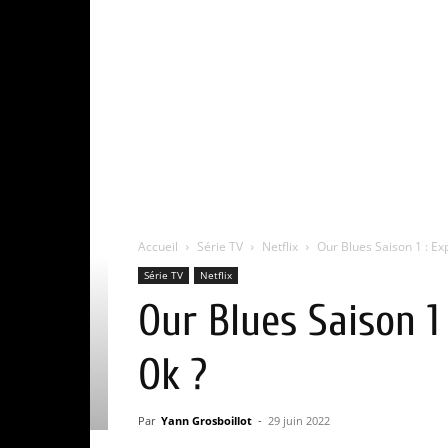
Accueil
Série TV
Netflix
Our Blues Saison 1 : Expl
Série TV
Netflix
Our Blues Saison 1 
Ok ?
Par
Yann Grosboillot
-
29 juin 2022