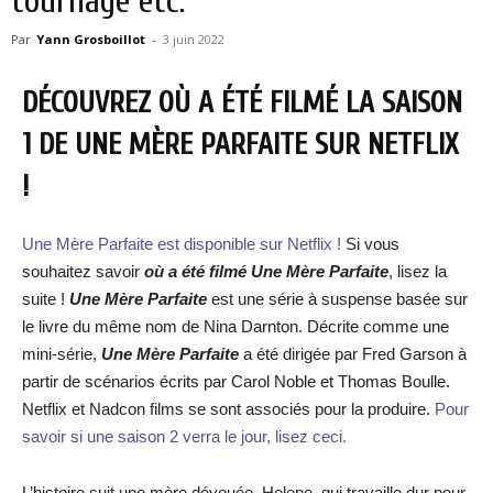
tournage etc.
Par
Yann Grosboillot
-
3 juin 2022
DÉCOUVREZ OÙ A ÉTÉ FILMÉ LA SAISON
1 DE UNE MÈRE PARFAITE SUR NETFLIX
!
Une Mère Parfaite est disponible sur Netflix !
Si vous
souhaitez savoir
où a été filmé Une Mère Parfaite
, lisez la
suite !
Une Mère Parfaite
est une série à suspense basée sur
le livre du même nom de Nina Darnton. Décrite comme une
mini-série,
Une Mère Parfaite
a été dirigée par Fred Garson à
partir de scénarios écrits par Carol Noble et Thomas Boulle.
Netflix et Nadcon films se sont associés pour la produire.
Pour
savoir si une saison 2 verra le jour, lisez ceci.
L’histoire suit une mère dévouée, Helene, qui travaille dur pour