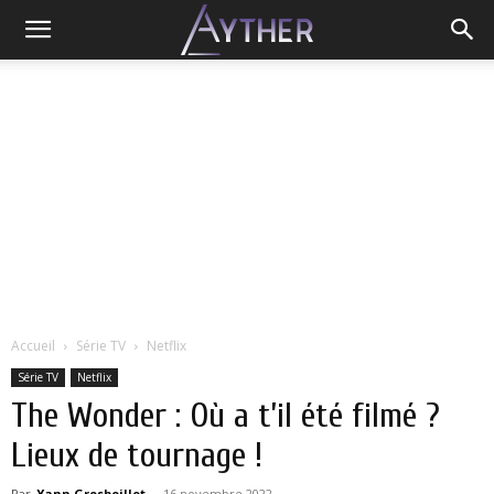
Accueil
Série TV
Netflix
Série TV
Netflix
The Wonder : Où a t’il été filmé ?
Lieux de tournage !
Par
Yann Grosboillot
-
16 novembre 2022