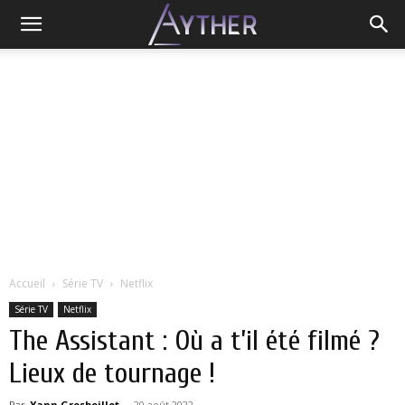
Accueil
Série TV
Netflix
Série TV
Netflix
The Assistant : Où a t’il été filmé ?
Lieux de tournage !
Par
Yann Grosboillot
-
20 août 2022