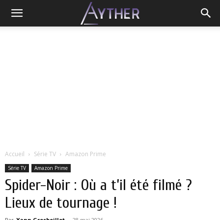
Accueil
Série TV
Amazon Prime
Série TV
Amazon Prime
Spider-Noir : Où a t’il été filmé ?
Lieux de tournage !
Par
Yann Grosboillot
-
28 mai 2026