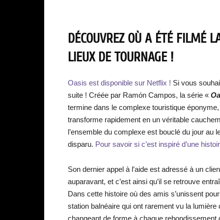
DÉCOUVREZ OÙ A ÉTÉ FILMÉ LA 
LIEUX DE TOURNAGE !
Oasis est disponible sur Netflix !
Si vous souhai
suite ! Créée par Ramón Campos, la série «
Oa
termine dans le complexe touristique éponyme, 
transforme rapidement en un véritable cauchemar
l’ensemble du complexe est bouclé du jour au le
disparu.
Pour savoir si c’est inspiré d’une histoire
Son dernier appel à l’aide est adressé à un clien
auparavant, et c’est ainsi qu’il se retrouve en
Dans cette histoire où des amis s’unissent pour 
station balnéaire qui ont rarement vu la lumière 
changeant de forme à chaque rebondissement d