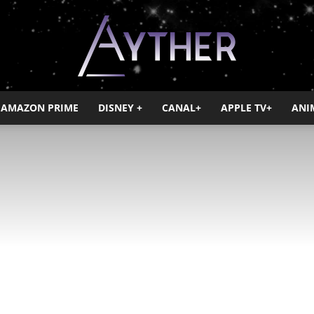
AMAZON PRIME
DISNEY +
CANAL+
APPLE TV+
ANI
Ayther