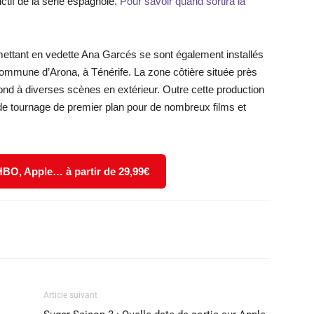
ictif de la série espagnole.
Pour savoir quand sortira la
 mettant en vedette Ana Garcés se sont également installés
commune d’Arona, à Ténérife. La zone côtière située près
fond à diverses scènes en extérieur. Outre cette production
eu de tournage de premier plan pour de nombreux films et
 HBO, Apple… à partir de 29,99€
X
WhatsApp
Email
Article suivant