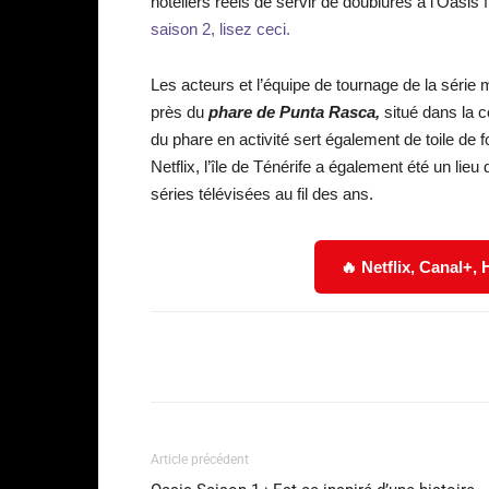
hôteliers réels de servir de doublures à l’Oasis f
saison 2, lisez ceci.
Les acteurs et l’équipe de tournage de la série
près du
phare de Punta Rasca,
situé dans la 
du phare en activité sert également de toile de 
Netflix, l’île de Ténérife a également été un li
séries télévisées au fil des ans.
🔥 Netflix, Canal+,
Facebook
Partager
Article précédent