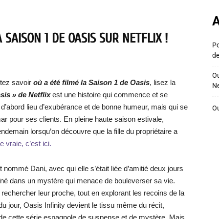
A
SAISON 1 DE OASIS SUR NETFLIX !
Po
de
Ou
tez savoir
où a été filmé la Saison 1 de Oasis
, lisez la
Ne
sis » de Netflix
est une histoire qui commence et se
d’abord lieu d’exubérance et de bonne humeur, mais qui se
Ou
 pour ses clients. En pleine haute saison estivale,
ndemain lorsqu’on découvre que la fille du propriétaire a
 vraie, c’est ici.
t nommé Dani, avec qui elle s’était liée d’amitié deux jours
traîné dans un mystère qui menace de bouleverser sa vie.
rechercher leur proche, tout en explorant les recoins de la
du jour, Oasis Infinity devient le tissu même du récit,
e cette série espagnole de suspense et de mystère. Mais