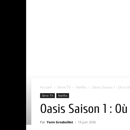
Accueil
Série TV
Netflix
Oasis Saison 1 : Où a t’il
Série TV
Netflix
Oasis Saison 1 : Où
Par
Yann Grosboillot
-
19 juin 2026