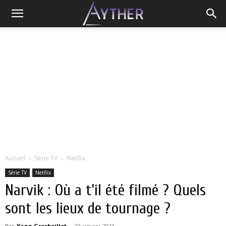
Accueil
Série TV
Netflix
Série TV
Netflix
Narvik : Où a t’il été filmé ? Quels
sont les lieux de tournage ?
Par
Yann Grosboillot
-
23 janvier 2023