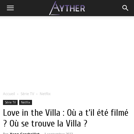
Accueil
Série TV
Netflix
Série TV
Netflix
Love in the Villa : Où a t’il été filmé
? Où se trouve la Villa ?
Par
Yann Grosboillot
-
1 septembre 2022