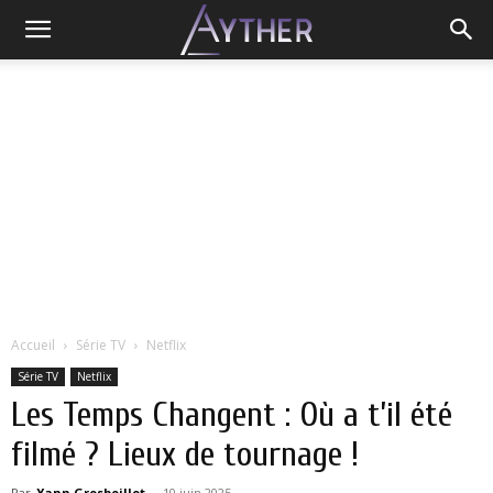
Accueil
Série TV
Netflix
Série TV
Netflix
Les Temps Changent : Où a t’il été
filmé ? Lieux de tournage !
Par
Yann Grosboillot
-
10 juin 2025