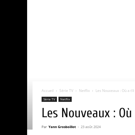
Accueil
Série TV
Netflix
Les Nouveaux : Où a t’il
Série TV
Netflix
Les Nouveaux : Où a
Par
Yann Grosboillot
-
23 août 2024