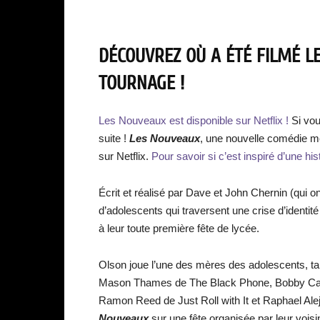
DÉCOUVREZ OÙ A ÉTÉ FILMÉ LE
TOURNAGE !
Les Nouveaux est disponible sur Netflix !
Si vou
suite !
Les Nouveaux
, une nouvelle comédie me
sur Netflix.
Pour savoir si c’est inspiré d’une hist
Écrit et réalisé par Dave et John Chernin (qui on
d’adolescents qui traversent une crise d’identit
à leur toute première fête de lycée.
Olson joue l’une des mères des adolescents, t
Mason Thames de The Black Phone, Bobby Cann
Ramon Reed de Just Roll with It et Raphael Ale
Nouveaux
sur une fête organisée par leur voisin