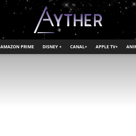
AMAZON PRIME
DISNEY +
CANAL+
APPLE TV+
ANI
Ayther