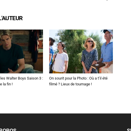
L'AUTEUR
les Walter Boys Saison 3 :
On sourit pour la Photo : Où a t’il été
 la fin !
filmé ? Lieux de tournage !
PROPOS
S