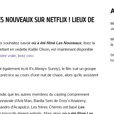
A
S NOUVEAUX SUR NETFLIX ! LIEUX DE
Ma
Ja
Ma
s souhaitez savoir
où a été filmé Les Nouveaux
, lisez la
la 
ttant en vedette Kaitlin Olson, est maintenant disponible
On
oire vraie, lisez ceci.
to
t également écrit It’s Always Sunny), le film suit un groupe
é précoce au cours d’une nuit de chaos, alors qu’ils assistent
andis que les autres membres du casting comprennent
avale d’Ant-Man, Bardia Seiri de Grey’s Anatomy,
jandro d’Acapulco. Les frères Chernin ont basé
Les
 lorsqu’ils étaient enfants. Mais alors
où a été filmé Les