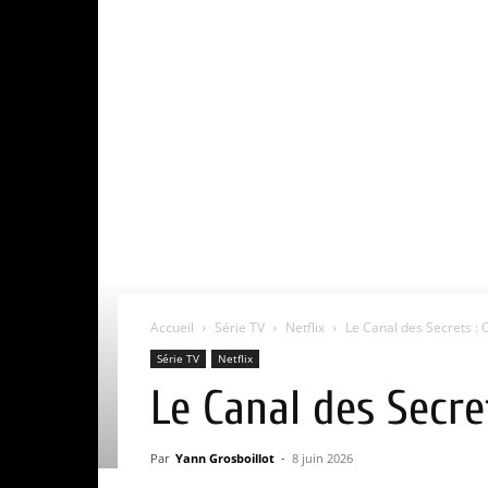
Accueil
Série TV
Netflix
Le Canal des Secrets : Où 
Série TV
Netflix
Le Canal des Secret
Par
Yann Grosboillot
-
8 juin 2026