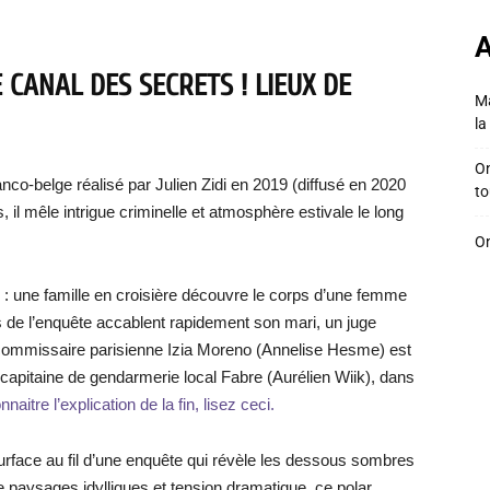
A
E CANAL DES SECRETS
! LIEUX DE
Ma
la 
On
ranco-belge réalisé par Julien Zidi en 2019 (diffusé en 2020
to
 il mêle intrigue criminelle et atmosphère estivale le long
On
 : une famille en croisière découvre le corps d’une femme
 de l’enquête accablent rapidement son mari, un juge
te commissaire parisienne Izia Moreno (Annelise Hesme) est
 capitaine de gendarmerie local Fabre (Aurélien Wiik), dans
aitre l’explication de la fin, lisez ceci.
 surface au fil d’une enquête qui révèle les dessous sombres
paysages idylliques et tension dramatique, ce polar