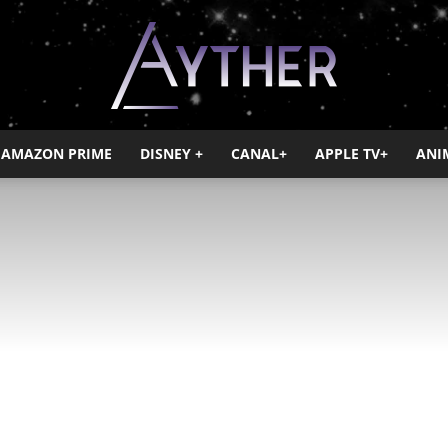
AMAZON PRIME
DISNEY +
CANAL+
APPLE TV+
ANI
Ayther