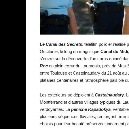
Le Canal des Secrets
, téléfilm policier réalis
Occitanie, le long du magnifique
Canal du Midi
s’ouvre sur la découverte d’un corps coincé d
Roc
en plein cœur du Lauragais, près de Mas-Sa
entre Toulouse et Castelnaudary du 21 août au 1
platanes centenaires et l’atmosphère paisible du
Les extérieurs se déploient à
Castelnaudary
,
La
Montferrand et d’autres villages typiques du La
verdoyantes. La
péniche Kapadokya
,
véritable
plusieurs séquences fluviales, renforçant l’imm
choisis pour leur beauté préservée, incarnent p