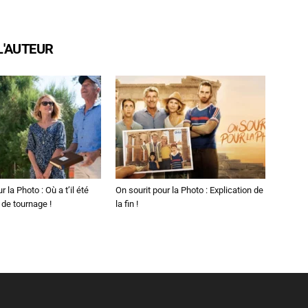
L'AUTEUR
r la Photo : Où a t’il été
On sourit pour la Photo : Explication de
 de tournage !
la fin !