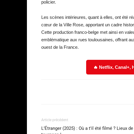
policier.
Les scènes intérieures, quant à elles, ont été r
cœur de la Ville Rose, apportant un cadre hist
Cette production franco-belge met ainsi en valeu
emblématique aux rues toulousaines, offrant aux
ouest de la France.
🔥 Netflix, Canal+,
Facebook
Partager
Article précédent
L’Étranger (2025) : Où a t’il été filmé ? Lieux de