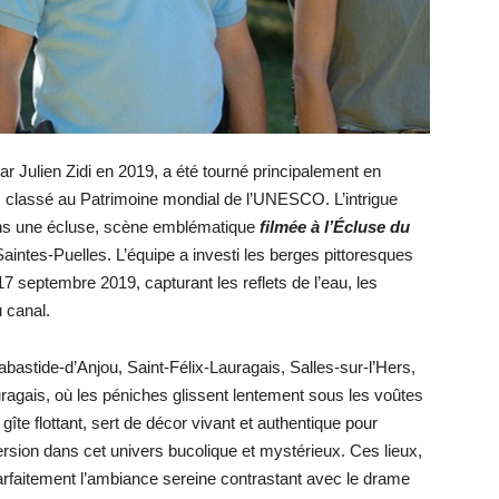
é par Julien Zidi en 2019, a été tourné principalement en
, classé au Patrimoine mondial de l’UNESCO. L’intrigue
ans une écluse, scène emblématique
filmée à l’Écluse du
intes-Puelles. L’équipe a investi les berges pittoresques
7 septembre 2019, capturant les reflets de l’eau, les
 canal.
bastide-d’Anjou, Saint-Félix-Lauragais, Salles-sur-l’Hers,
uragais, où les péniches glissent lentement sous les voûtes
 gîte flottant, sert de décor vivant et authentique pour
ersion dans cet univers bucolique et mystérieux. Ces lieux,
arfaitement l’ambiance sereine contrastant avec le drame