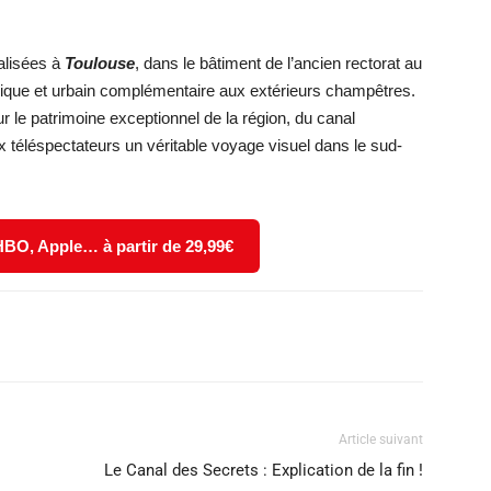
éalisées à
Toulouse
, dans le bâtiment de l’ancien rectorat au
orique et urbain complémentaire aux extérieurs champêtres.
r le patrimoine exceptionnel de la région, du canal
 téléspectateurs un véritable voyage visuel dans le sud-
 HBO, Apple… à partir de 29,99€
X
WhatsApp
Email
Article suivant
Le Canal des Secrets : Explication de la fin !