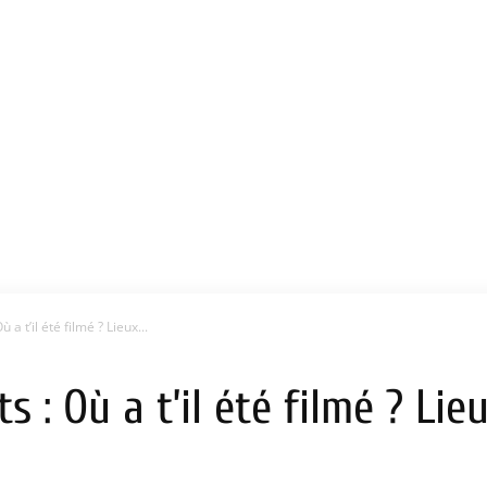
a t’il été filmé ? Lieux...
s : Où a t’il été filmé ? Li