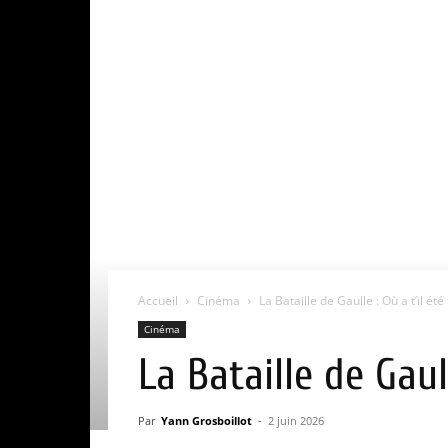
Accueil
Cinéma
La Bataille de Gaulle : Où a t’il été 
Cinéma
La Bataille de Gaul
Par
Yann Grosboillot
-
2 juin 2026