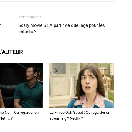
Article suivant
r
Scary Movie 6 : A partir de quel âge pour les
enfants ?
L'AUTEUR
ne Nuit : Où regarder en
La Fin de Oak Street : Où regarder en
etflix ?
streaming ? Netflix ?