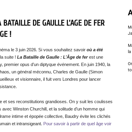
A
 BATAILLE DE GAULLE L’AGE DE FER
Ma
GE !
Ja
Ma
inéma le 3 juin 2026. Si vous souhaitez savoir
où a été
la 
la suite !
La Bataille de Gaulle : L’Âge de fer
est une
On
y, premier opus d’un diptyque événement. En juin 1940, la
to
 chaos, un général méconnu, Charles de Gaulle (Simon
eilleux et visionnaire, il fuit vers Londres pour lancer
ésistance.
que et ses reconstitutions grandioses. On y suit les coulisses
 avec Winston Churchill, et la solitude d’un homme qui
drame intime et épopée collective, Baudry évite les clichés
umain et intransigeant.
Pour savoir à partir de quel âge voir