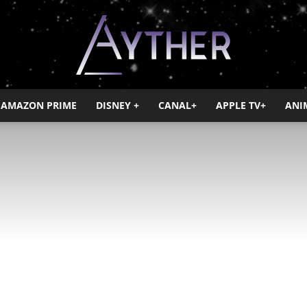
AMAZON PRIME
DISNEY +
CANAL+
APPLE TV+
ANI
Ayther