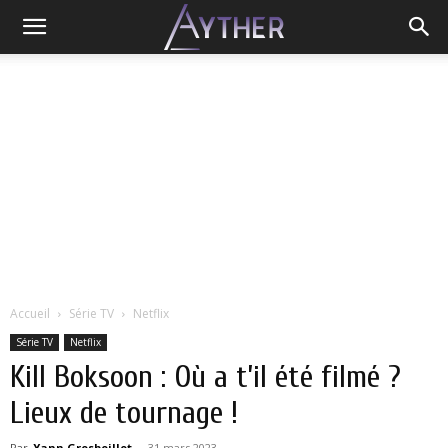
Accueil
Série TV
Netflix
Série TV
Netflix
Kill Boksoon : Où a t’il été filmé ?
Lieux de tournage !
Par
Yann Grosboillot
-
31 mars 2023