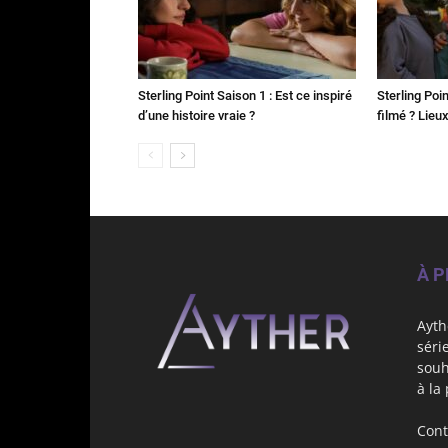
Sterling Point Saison 1 : Est ce inspiré
Sterling Poin
d’une histoire vraie ?
filmé ? Lieu
À 
Ayth
séri
souh
à la
Cont