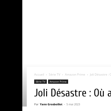
Accueil
Série TV
Amazon Prime
Joli Désastre : 
Série TV
Amazon Prime
Joli Désastre : Où 
Par
Yann Grosboillot
-
5 mai 2023