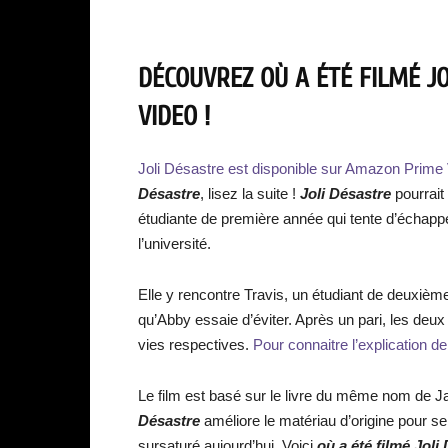
DÉCOUVREZ OÙ A ÉTÉ FILMÉ J
VIDEO !
Joli Désastre est disponible sur Amazon Prime 
Désastre
, lisez la suite !
Joli Désastre
pourrait 
étudiante de première année qui tente d’échap
l’université.
Elle y rencontre Travis, un étudiant de deuxièm
qu’Abby essaie d’éviter. Après un pari, les deux
vies respectives.
Pour connaitre l’explication de 
Le film est basé sur le livre du même nom de Ja
Désastre
améliore le matériau d’origine pour se
sursaturé aujourd’hui. Voici
où a été filmé Joli