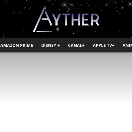
AMAZON PRIME
DISNEY +
CANAL+
APPLE TV+
ANI
Ayther