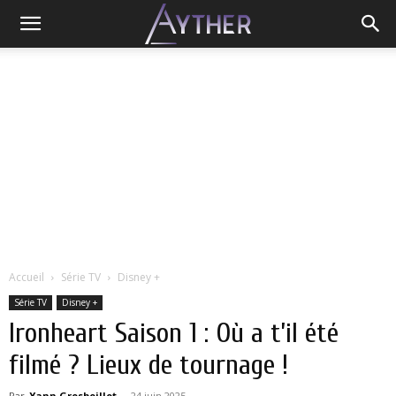
Accueil
Série TV
Disney +
Série TV
Disney +
Ironheart Saison 1 : Où a t’il été
filmé ? Lieux de tournage !
Par
Yann Grosboillot
-
24 juin 2025