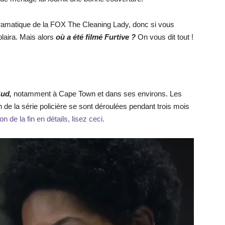
 dramatique de la FOX The Cleaning Lady, donc si vous
laira. Mais alors
où a été filmé Furtive ?
On vous dit tout !
Sud,
notamment à Cape Town et dans ses environs. Les
n de la série policière se sont déroulées pendant trois mois
on de la fin en détails, lisez ceci.