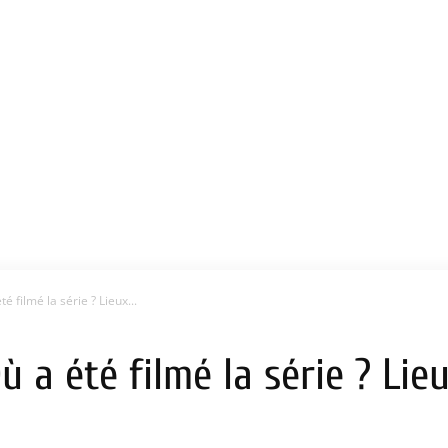
té filmé la série ? Lieux...
Où a été filmé la série ? Li