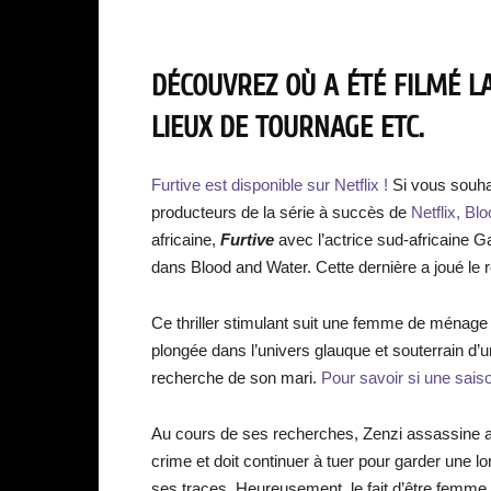
DÉCOUVREZ OÙ A ÉTÉ FILMÉ LA
LIEUX DE TOURNAGE ETC.
Furtive est disponible sur Netflix !
Si vous souha
producteurs de la série à succès de
Netflix, Bl
africaine,
Furtive
avec l’actrice sud-africaine 
dans Blood and Water. Cette dernière a joué le
Ce thriller stimulant suit une femme de ménag
plongée dans l’univers glauque et souterrain d’u
recherche de son mari.
Pour savoir si une saison
Au cours de ses recherches, Zenzi assassine 
crime et doit continuer à tuer pour garder une 
ses traces. Heureusement, le fait d’être femme