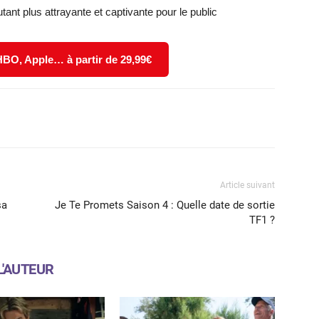
utant plus attrayante et captivante pour le public
 HBO, Apple… à partir de 29,99€
X
WhatsApp
Email
Article suivant
sa
Je Te Promets Saison 4 : Quelle date de sortie
TF1 ?
L'AUTEUR