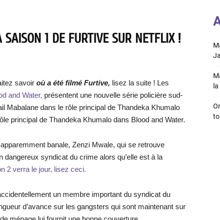
A
 SAISON 1 DE FURTIVE SUR NETFLIX !
Ma
Ja
Ma
itez savoir
où a été filmé Furtive,
lisez la suite ! Les
la 
ood and Water,
présentent une nouvelle série policière sud-
On
Gail Mabalane dans le rôle principal de Thandeka Khumalo
to
 rôle principal de Thandeka Khumalo dans Blood and Water.
e apparemment banale, Zenzi Mwale, qui se retrouve
n dangereux syndicat du crime alors qu’elle est à la
 2 verra le jour, lisez ceci.
accidentellement un membre important du syndicat du
longueur d’avance sur les gangsters qui sont maintenant sur
 de ménage lui fournit une bonne couverture.