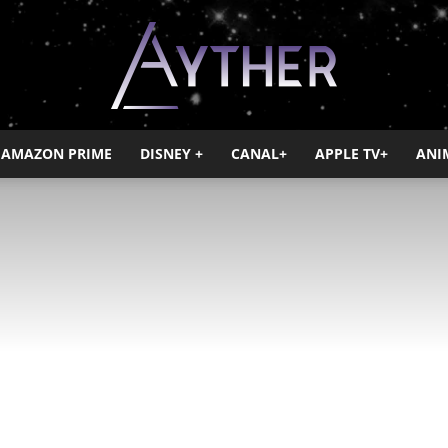
AMAZON PRIME
DISNEY +
CANAL+
APPLE TV+
ANI
Ayther