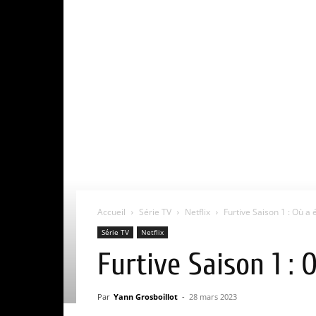
Accueil
Série TV
Netflix
Furtive Saison 1 : Où a é
Série TV
Netflix
Furtive Saison 1 : 
Par
Yann Grosboillot
-
28 mars 2023