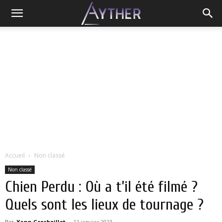
Accueil
Non classé
Non classé
Chien Perdu : Où a t’il été filmé ?
Quels sont les lieux de tournage ?
Par
Yann Grosboillot
-
12 janvier 2023