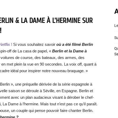
A
ERLIN & LA DAME À L’HERMINE SUR
Le
!
Su
etflix !
Si vous souhaitez savoir
où a été filmé Berlin
Qu
spin-off de La casa de papel, «
Berlin et la Dame à
S
es voitures de course, des bateaux, des armes, des
 en met plein la vue en 90 secondes. La voix off, quant à
le cadre idéal pour inspirer notre nouveau braquage. »
« Berlin », une préquelle dérivée de la série espagnole à
elle saison se déroule à Séville, en Espagne. Berlin et
ment avec un plan audacieux visant à dérober le chef-
La Dame à l’hermine. Mais tout n’est pas ce qu’il paraît.
pouse, un couple qui pense pouvoir faire chanter Berlin.
l’hermine ?