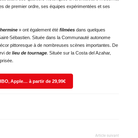
ues de premier ordre, ses équipes expérimentées et ses
l’hermine
» ont également été
filmées
dans quelques
 Saint-Sébastien. Située dans la Communauté autonome
 décor pittoresque à de nombreuses scènes importantes. De
rvi de
lieu de tournage
. Située sur la Costa del Azahar,
prisée.
 HBO, Apple… à partir de 29,99€
X
WhatsApp
Email
Article suivant