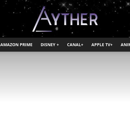
AMAZON PRIME
DISNEY +
CANAL+
APPLE TV+
ANI
Ayther