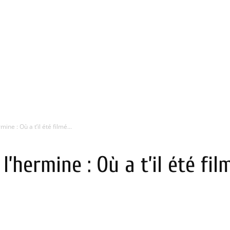
ine : Où a t’il été filmé...
l’hermine : Où a t’il été fil