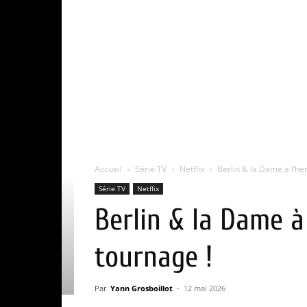
Accueil
Série TV
Netflix
Berlin & la Dame à l’herm
Série TV
Netflix
Berlin & la Dame à 
tournage !
Par
Yann Grosboillot
-
12 mai 2026