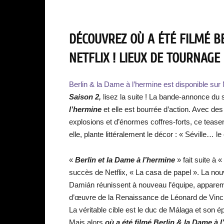
DÉCOUVREZ OÙ A ÉTÉ FILMÉ B
NETFLIX ! LIEUX DE TOURNAGE 
Berlin & la Dame à l’hermine est disponible sur N
Saison 2,
lisez la suite ! La bande-annonce du 
l’hermine
et elle est bourrée d’action. Avec d
explosions et d’énormes coffres-forts, ce teaser
elle, plante littéralement le décor : « Séville… 
«
Berlin et la Dame à l’hermine
» fait suite à 
succès de Netflix, « La casa de papel ». La nouv
Damián réunissent à nouveau l’équipe, apparem
d’œuvre de la Renaissance de Léonard de Vinci, 
La véritable cible est le duc de Málaga et son é
Mais alors
où a été filmé Berlin & la Dame à 