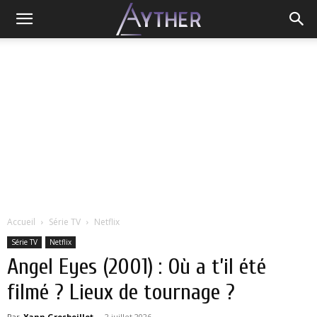
Accueil
Série TV
Netflix
Série TV
Netflix
Angel Eyes (2001) : Où a t’il été
filmé ? Lieux de tournage ?
Par
Yann Grosboillot
-
2 juillet 2026