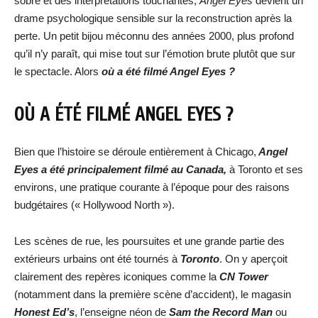
sobre et des interprétations touchantes,
Angel Eyes
devient un
drame psychologique sensible sur la reconstruction après la
perte. Un petit bijou méconnu des années 2000, plus profond
qu’il n’y paraît, qui mise tout sur l’émotion brute plutôt que sur
le spectacle. Alors
où a été filmé Angel Eyes ?
OÙ A ÉTÉ FILMÉ ANGEL EYES ?
Bien que l’histoire se déroule entièrement à Chicago,
Angel
Eyes a été principalement filmé au Canada,
à Toronto et ses
environs, une pratique courante à l’époque pour des raisons
budgétaires (« Hollywood North »).
Les scènes de rue, les poursuites et une grande partie des
extérieurs urbains ont été tournés à
Toronto
. On y aperçoit
clairement des repères iconiques comme la
CN Tower
(notamment dans la première scène d’accident), le magasin
Honest Ed’s
, l’enseigne néon de
Sam the Record Man
ou